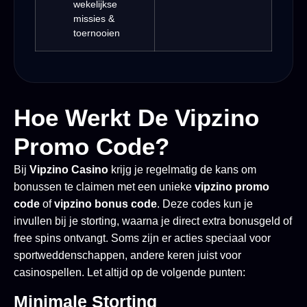
wekelijkse
missies &
toernooien
Hoe Werkt De Vipzino
Promo Code?
Bij
Vipzino Casino
krijg je regelmatig de kans om
bonussen te claimen met een unieke
vipzino promo
code
of
vipzino bonus code
. Deze codes kun je
invullen bij je storting, waarna je direct extra bonusgeld of
free spins ontvangt. Soms zijn er acties speciaal voor
sportweddenschappen, andere keren juist voor
casinospellen. Let altijd op de volgende punten:
Minimale Storting