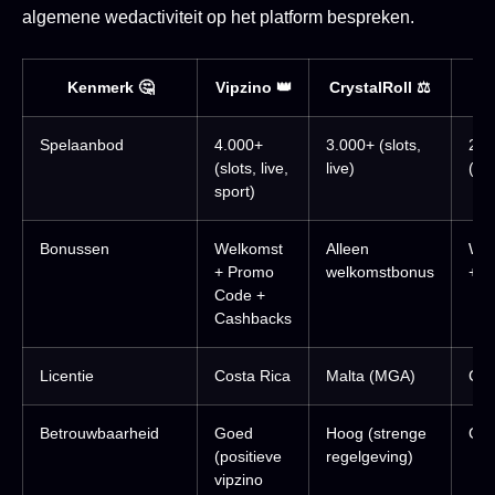
algemene wedactiviteit op het platform bespreken.
Kenmerk 🤔
Vipzino 👑
CrystalRoll ⚖️
Gx
Spelaanbod
4.000+
3.000+ (slots,
2.5
(slots, live,
live)
(slo
sport)
Bonussen
Welkomst
Alleen
Wel
+ Promo
welkomstbonus
+ V
Code +
Cashbacks
Licentie
Costa Rica
Malta (MGA)
Cur
Betrouwbaarheid
Goed
Hoog (strenge
Gem
(positieve
regelgeving)
vipzino