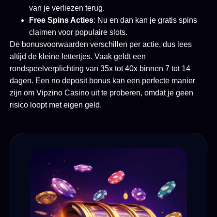
van je verliezen terug.
Free Spins Acties
: Nu en dan kan je gratis spins
claimen voor populaire slots.
De bonusvoorwaarden verschillen per actie, dus lees
altijd de kleine lettertjes. Vaak geldt een
rondspeelverplichting van 35x tot 40x binnen 7 tot 14
dagen. Een no deposit bonus kan een perfecte manier
zijn om Vipzino Casino uit te proberen, omdat je geen
risico loopt met eigen geld.