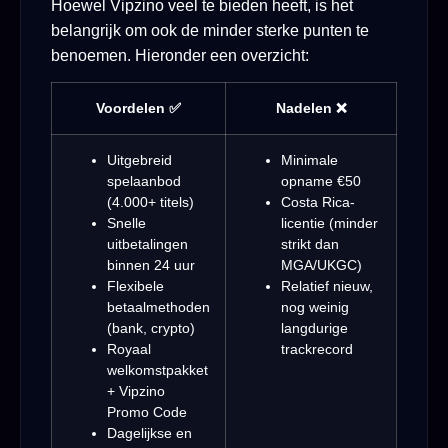
Hoewel Vipzino veel te bieden heeft, is het
belangrijk om ook de minder sterke punten te
benoemen. Hieronder een overzicht:
Voordelen ✅
Nadelen ❌
Uitgebreid
Minimale
spelaanbod
opname €50
(4.000+ titels)
Costa Rica-
Snelle
licentie (minder
uitbetalingen
strikt dan
binnen 24 uur
MGA/UKGC)
Flexibele
Relatief nieuw,
betaalmethoden
nog weinig
(bank, crypto)
langdurige
Royaal
trackrecord
welkomstpakket
+ Vipzino
Promo Code
Dagelijkse en