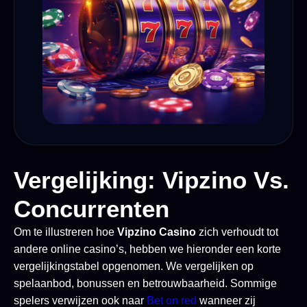
Vergelijking: Vipzino Vs.
Concurrenten
Om te illustreren hoe
Vipzino Casino
zich verhoudt tot
andere online casino’s, hebben we hieronder een korte
vergelijkingstabel opgenomen. We vergelijken op
spelaanbod, bonussen en betrouwbaarheid. Sommige
spelers verwijzen ook naar
Bet on red
wanneer zij