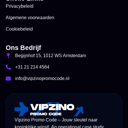
Privacybeleid
Algemene voorwaarden
Cookiebeleid
Ons Bedrijf
Begijnhof 15, 1012 WS Amsterdam
+31 21 214 4564
info@vipzinopromocode.nl
Vipzino Promo Code – Jouw sleutel naar
koninklijke winst!. An operational case study